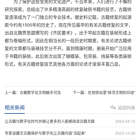
为了保护这些宝贵的文化遗产，千百年来，人们进行了不懈的
研究探索，总结出了许多精湛高超的修复破损书籍的技艺，古籍修
复逐渐成为了一门独立的专业技术。据史料记载，古籍修复的起源
距今约有1500年的历史了，现在所见最早的有关古籍修复的文字，
出自北魏贾思勰撰写的《齐民要术》。出于早起古籍在装帧形成上
都为卷轴形式，因此在相当长的一段历史时期里，有关论述古籍修
复的文章都与装裱技艺分不开。直到隋唐时期，册装开始广泛应用
于书籍的装帧，此后依次出现了蝴蝶装、包背装、线装等各类装帧
形式，有关古籍修复技艺其他各方面的论述才渐渐丰富凸显。
上一篇：古籍数字化文明触手可及
下一篇：在地铁站里“探寻文明的印迹”
相关新闻
返回列表
让古籍与数字化时代共振让更多的人能够阅读古籍文献
2024-04-12
专家谈藏文古籍保护与数字化让古籍内容“活起来”
2023-10-30