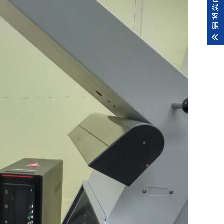
线
客
服