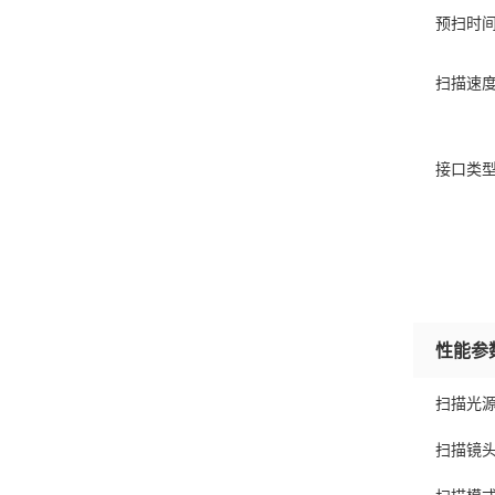
预扫时
扫描速
接口类
性能参
扫描光
扫描镜