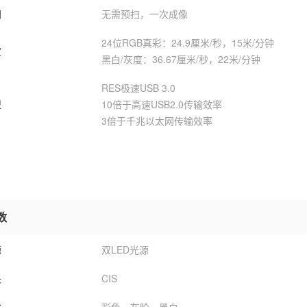
间
无需预扫，一次成像
24位RGB真彩：24.9厘米/秒，15米/分钟
度
黑白/灰度：36.67厘米/秒，22米/分钟
RES极速USB 3.0
型
10倍于高速USB2.0传输效率
3倍于千兆以太网传输效率
数
源
双LED光源
头
CIS