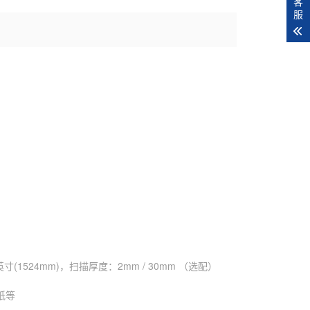
客
服
寸(1524mm)，扫描厚度：2mm / 30mm （选配）
纸等