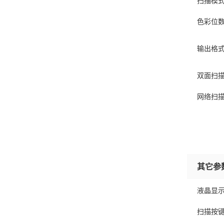
扫描模
色彩位
输出格
双面扫
网络扫
其它参
液晶显
扫描按