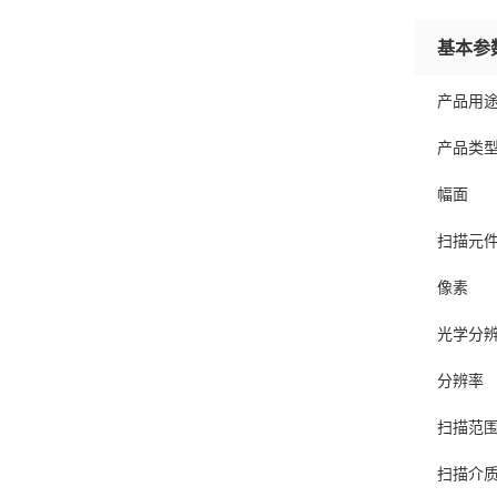
基本参
产品用
产品类
幅面
扫描元
像素
光学分
分辨率
扫描范
扫描介