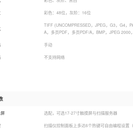
式
彩色、灰阶、黑白
数
彩色：48位，灰阶：16位
TIFF (UNCOMPRESSED，JPEG，G3，G4，P
式
A，多页PDF，多页PDF/A，BMP，JPEG 2000
描
手动
描
不支持网络
数
示屏
选配，可选17-27寸触摸屏与扫描服务器
键
扫描仪控制面板上多达6个热键可自由编程设置