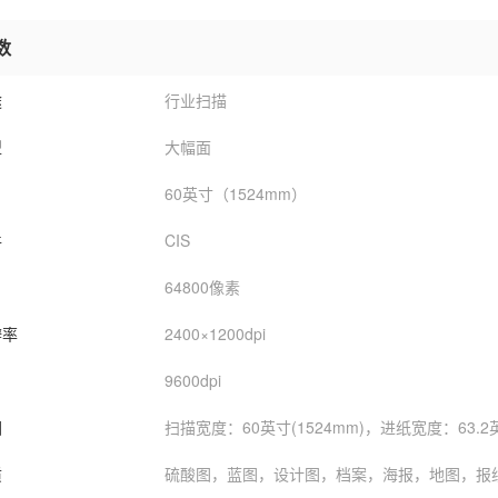
数
途
行业扫描
型
大幅面
60英寸（1524mm）
件
CIS
64800像素
辨率
2400×1200dpi
9600dpi
围
扫描宽度：60英寸(1524mm)，进纸宽度：63.2英
质
硫酸图，蓝图，设计图，档案，海报，地图，报