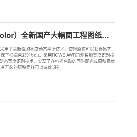
北图（Betcolor）全新国产大幅面工程图纸扫描仪
55 Scan采用了革新性的亮度动态平衡技术，使得原稿可以获得集齐
保了扫描色彩的均匀。采用ROWE AWR迅测智能宽度识别技
WR动态宽度识别技术，实现了在扫描启动的同时即完成原稿宽度
或者开裂的原稿同样可以有效识别。