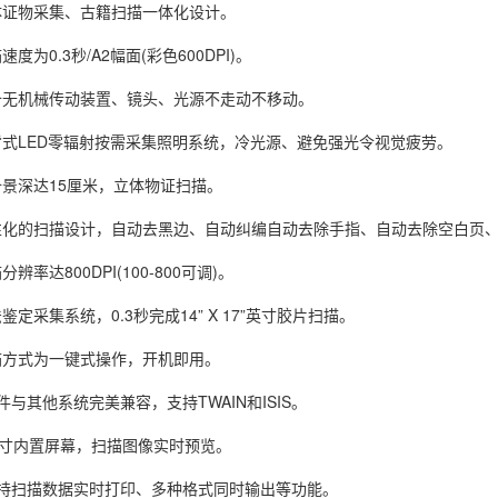
体证物采集、古籍扫描一体化设计。
度为0.3秒/A2幅面(彩色600DPI)。
备无机械传动装置、镜头、光源不走动不移动。
背式LED零辐射按需采集照明系统，冷光源、避免强光令视觉疲劳。
备景深达15厘米，立体物证扫描。
性化的扫描设计，自动去黑边、自动纠编自动去除手指、自动去除空白页
辨率达800DPI(100-800可调)。
鉴定采集系统，0.3秒完成14” X 17”英寸胶片扫描。
描方式为一键式操作，开机即用。
件与其他系统完美兼容，支持TWAIN和ISIS。
22寸内置屏幕，扫描图像实时预览。
支持扫描数据实时打印、多种格式同时输出等功能。