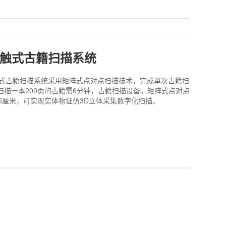
非接触式古籍扫描系统
00非接触式古籍扫描系统采用矩阵式点对点扫描技术，完成单次古籍扫
，扫描一本200页的古籍需6分钟，古籍扫描设备。矩阵式点对点
5厘米，可实现实体物证仿3D立体采集数字化扫描。