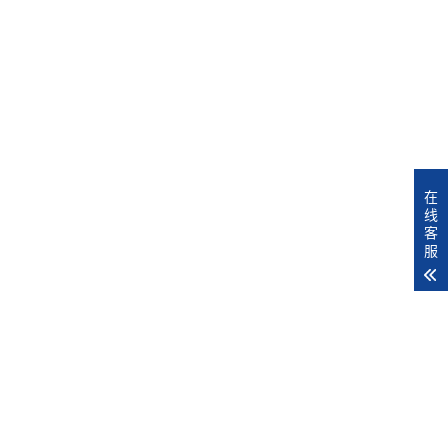
在
线
客
服